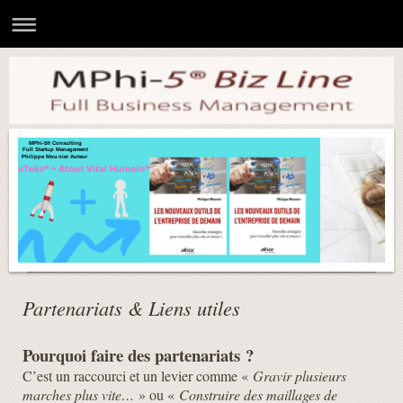
MPhi-5® Consulting
Full Startup Management
Philippe Mounier Auteur
Partenariats & Liens utiles
Pourquoi faire des partenariats ?
C’est un raccourci et un levier comme «
Gravir plusieurs
marches plus vite…
» ou «
Construire des maillages de